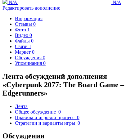
N/A
N/A
Редактировать дополнение
Информация
Отзывы
0
Фото
1
Видео
0
Файлы
0
Связи
1
Маркет
0
Обсуждения
0
Упоминания
0
Лента обсуждений дополнения
«Cyberpunk 2077: The Board Game –
Edgerunners»
Лента
Общее обсуждение
0
Правила и игровой процесс
0
Стратегии и варианты игры
0
Обсуждения