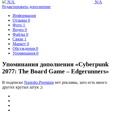
N/A
N/A
Редактировать дополнение
Информация
Отзывы
0
Фото
1
Видео
0
Файлы
0
Связи
1
Маркет
0
Обсуждения
0
Упоминания
0
Упоминания дополнения «Cyberpunk
2077: The Board Game – Edgerunners»
В подписке
Nastolio.Premium
нет рекламы, зато есть много
других крутых штук ;)