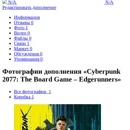
N/A
N/A
Редактировать дополнение
Информация
Отзывы
0
Фото
1
Видео
0
Файлы
0
Связи
1
Маркет
0
Обсуждения
0
Упоминания
0
Фотографии дополнения «Cyberpunk
2077: The Board Game – Edgerunners»
Все фотографии
1
Коробка
1