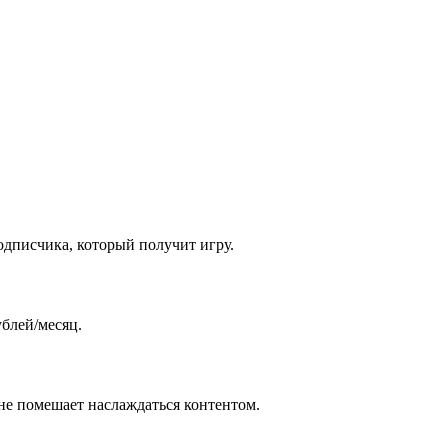
одписчика, который получит игру.
ублей/месяц.
 не помешает наслаждаться контентом.