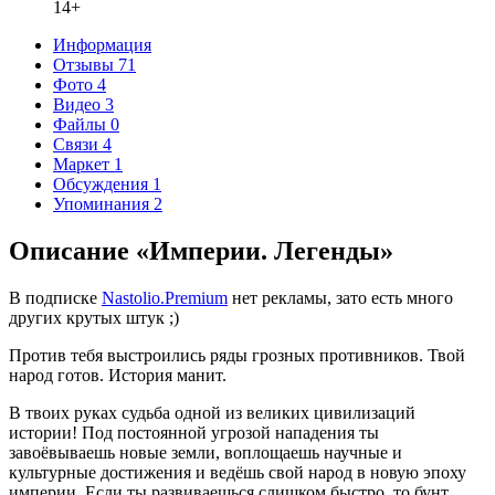
14+
Информация
Отзывы
71
Фото
4
Видео
3
Файлы
0
Связи
4
Маркет
1
Обсуждения
1
Упоминания
2
Описание «Империи. Легенды»
В подписке
Nastolio.Premium
нет рекламы, зато есть много
других крутых штук ;)
Против тебя выстроились ряды грозных противников. Твой
народ готов. История манит.
В твоих руках судьба одной из великих цивилизаций
истории! Под постоянной угрозой нападения ты
завоёвываешь новые земли, воплощаешь научные и
культурные достижения и ведёшь свой народ в новую эпоху
империи. Если ты развиваешься слишком быстро, то бунт