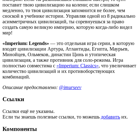
поставит твою цивилизацию на колени; если слишком
медленно, то твоя цивилизация запомнится не более, чем
сноской в учебнике истории. Управляя одной из 8 радикально
асимметричных цивилизаций, ты соревнуешься за право
создать самую великую империю, которую когда-либо видел
мир!
«Imperium: Legends»
— это отдельная игра серии, в которую
входят цивилизации Артура, Атлантиды, Египта, Маурьев,
Минойцев, Ольмеков, династии Цинь и утопическая
цивилизация, а также противник для соло-режима. Игра
полностью совместима с
«Imperium: Classics»
, что увеличивает
количество цивилизаций и их противоборствующих
комбинаций.
Описание предоставлено:
@imurseev
Ссылки
Ссылки ещё не указаны.
Если ты знаешь полезные ссылки, то можешь
добавить
их.
Компоненты