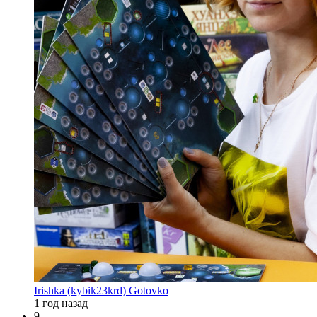
Irishka (kybik23krd) Gotovko
1 год назад
9