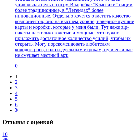
уникальная цель на игру. В коробке "Классики" нации
более традиционные, в "Легендах" более
инновационные. Отдельно хочется отметить качество
компонентов, оно на высшем уровне, наверное лучшие
карты и коробки, которые у меня были. Тут даже zip-
пакеты настолько толстые и мощные, что нужно
приложить достаточное количество усилий, чтобы их
открыть. Могу порекомендовать любителям
колодостроев, соло и дуэльным игрокам, ну и если вас
не смущает местный арт.
0
1
2
3
4
5
6
Отзывы с оценкой
10
4%