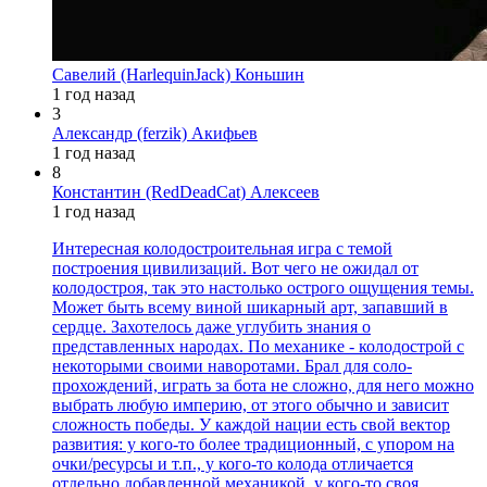
Савелий (HarlequinJack) Коньшин
1 год назад
3
Александр (ferzik) Акифьев
1 год назад
8
Константин (RedDeadCat) Алексеев
1 год назад
Интересная колодостроительная игра с темой
построения цивилизаций. Вот чего не ожидал от
колодостроя, так это настолько острого ощущения темы.
Может быть всему виной шикарный арт, запавший в
сердце. Захотелось даже углубить знания о
представленных народах. По механике - колодострой с
некоторыми своими наворотами. Брал для соло-
прохождений, играть за бота не сложно, для него можно
выбрать любую империю, от этого обычно и зависит
сложность победы. У каждой нации есть свой вектор
развития: у кого-то более традиционный, с упором на
очки/ресурсы и т.п., у кого-то колода отличается
отдельно добавленной механикой, у кого-то своя