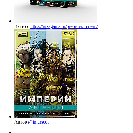
Взято с
https://nizagams.ru/preorder/imperii/
Автор
@imurseev