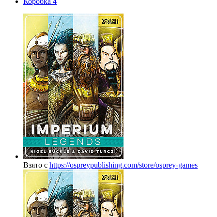
Коробка
4
Взято с
https://ospreypublishing.com/store/osprey-games