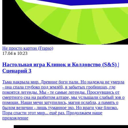
Не просто картон (Frapso)
17.04 в 10:23
Настольная игра Клинок и Колдовство (S&S) |
Сценарий 3
Тьма накрыла мир. Древние боги пали. Но надежда не умерла
- она спала глубоко под землёй, в забытых гробницах, где
покоятся легенды. Мы - те самые легенды. Проснувшись от
смертного сна на разбитом алтаре, мы услышали слабый зов о
помощи. Наши мечи затупились, магия ослабла, а память о
былом величии - лишь туманное эхо. Но враги уже близко.
Пора спасти этот мир... ещё раз. Продолжаем наше
прохождение