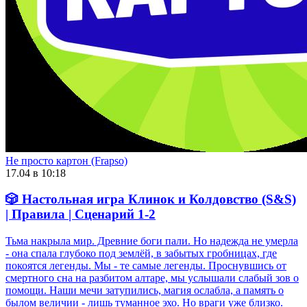
Не просто картон (Frapso)
17.04 в 10:18
🎲 Настольная игра Клинок и Колдовство (S&S)
| Правила | Сценарий 1-2
Тьма накрыла мир. Древние боги пали. Но надежда не умерла
- она спала глубоко под землёй, в забытых гробницах, где
покоятся легенды. Мы - те самые легенды. Проснувшись от
смертного сна на разбитом алтаре, мы услышали слабый зов о
помощи. Наши мечи затупились, магия ослабла, а память о
былом величии - лишь туманное эхо. Но враги уже близко.