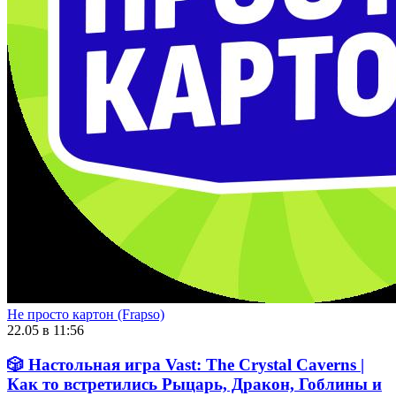
Не просто картон (Frapso)
22.05 в 11:56
🎲 Настольная игра Vast: The Crystal Caverns |
Как то встретились Рыцарь, Дракон, Гоблины и