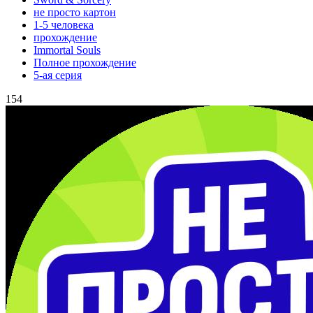
не просто картон
1-5 человека
прохождение
Immortal Souls
Полное прохождение
5-ая серия
154