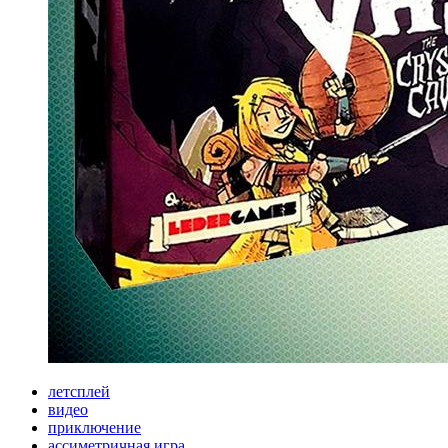
летсплей
видео
приключение
ассиметричная игра