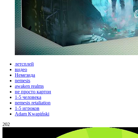
летсплей
видео
Немезида
nemesis
awaken realms
не просто картон
1-5 человека
nemesis retaliation
1-5 игроков
Adam Kwapiński
202