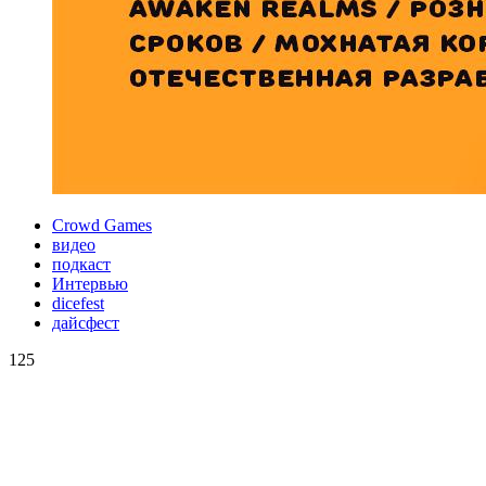
Crowd Games
видео
подкаст
Интервью
dicefest
дайсфест
125