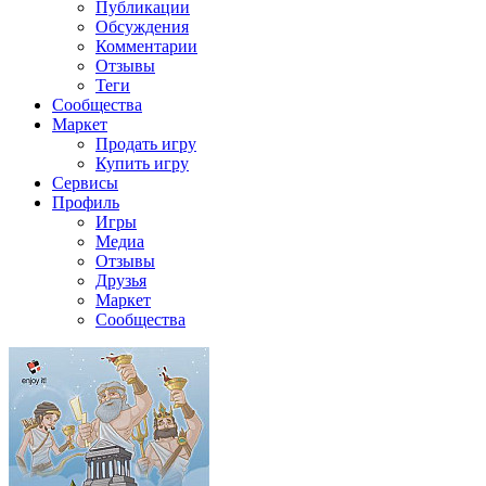
Публикации
Обсуждения
Комментарии
Отзывы
Теги
Сообщества
Маркет
Продать игру
Купить игру
Сервисы
Профиль
Игры
Медиа
Отзывы
Друзья
Маркет
Сообщества