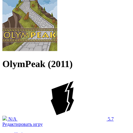
OlymPeak (2011)
N/A
5.7
Редактировать игру