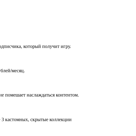
одписчика, который получит игру.
ублей/месяц.
 не помешает наслаждаться контентом.
е 3 кастомных, скрытые коллекции