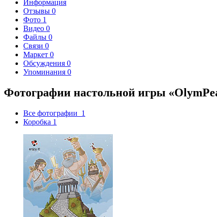
Информация
Отзывы
0
Фото
1
Видео
0
Файлы
0
Связи
0
Маркет
0
Обсуждения
0
Упоминания
0
Фотографии настольной игры «OlymPe
Все фотографии
1
Коробка
1