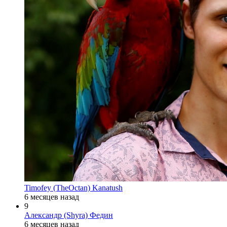
Timofey (TheOctan) Kanatush
6 месяцев назад
9
Александр (Shyra) Федин
6 месяцев назад