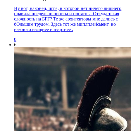
Ну вот, наконец, игра, в которой нет ничего лишнего,
правила предельно просты и понятны. Откуда такая
сложность на БГГ? Те же архитекторы мне дались с
бОльшим трудом. Здесь тот же миплплейсмент, но
намного изящнее и азартнее .
0
6