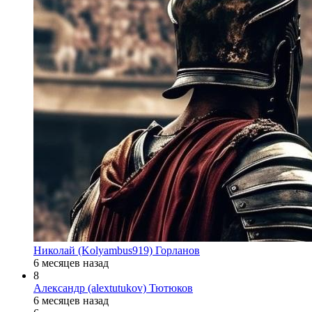
Николай (Kolyambus919) Горланов
6 месяцев назад
8
Александр (alextutukov) Тютюков
6 месяцев назад