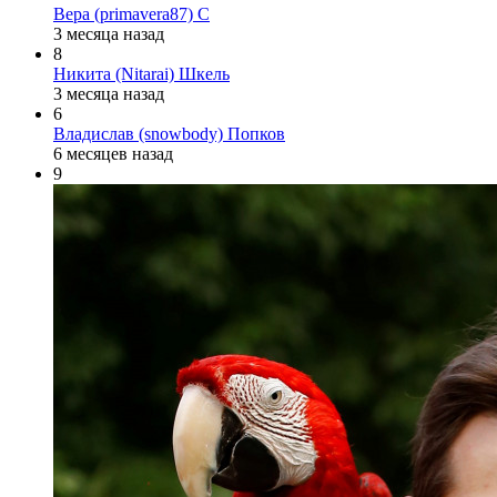
Вера (primavera87) С
3 месяца назад
8
Никита (Nitarai) Шкель
3 месяца назад
6
Владислав (snowbody) Попков
6 месяцев назад
9