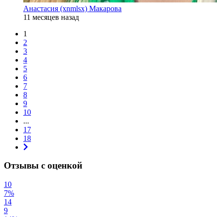
Анастасия (xnmlsx) Макарова
11 месяцев назад
1
2
3
4
5
6
7
8
9
10
...
17
18
Отзывы с оценкой
10
7%
14
9