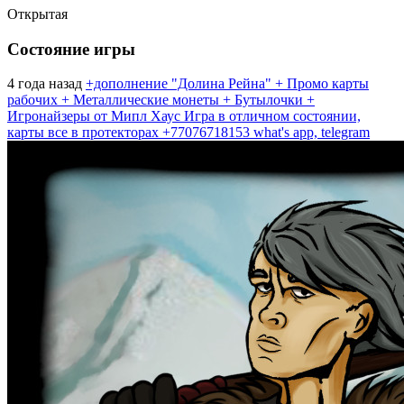
Открытая
Состояние игры
4 года назад
+дополнение "Долина Рейна" + Промо карты
рабочих + Металлические монеты + Бутылочки +
Игронайзеры от Мипл Хаус Игра в отличном состоянии,
карты все в протекторах +77076718153 what's app, telegram