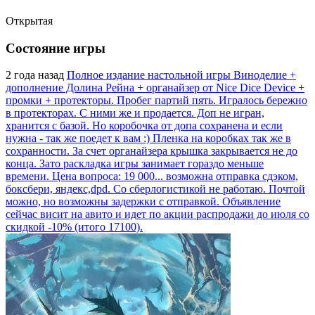
Открытая
Состояние игры
2 года назад
Полное издание настольной игры Виноделие +
дополнение Долина Рейна + органайзер от Nice Dice Device +
промки + протекторы. Пробег партий пять. Игралось бережно
в протекторах. С ними же и продается. Доп не игран,
хранится с базой. Но коробочка от допа сохранена и если
нужна - так же поедет к вам :) Пленка на коробках так же в
сохранности. За счет органайзера крышка закрывается не до
конца. Зато раскладка игры занимает гораздо меньше
времени. Цена вопроса: 19 000... возможна отправка сдэком,
боксбери, яндекс,dpd. Со сберлогистикой не работаю. Почтой
можно, но возможны задержки с отправкой. Объявление
сейчас висит на авито и идет по акции распродажи до июля со
скидкой -10% (итого 17100).