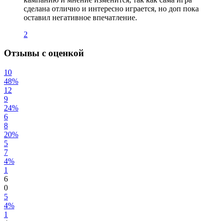
сделана отлично и интересно играется, но доп пока
оставил негативное впечатление.
2
Отзывы с оценкой
10
48%
12
9
24%
6
8
20%
5
7
4%
1
6
0
5
4%
1