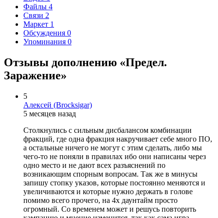
Файлы
4
Связи
2
Маркет
1
Обсуждения
0
Упоминания
0
Отзывы дополнению «Предел.
Заражение»
5
Алексей (Brocksigar)
5 месяцев назад
Столкнулись с сильным дисбалансом комбинации
фракций, где одна фракция накручивает себе много ПО,
а остальные ничего не могут с этим сделать, либо мы
чего-то не поняли в правилах ибо они написаны через
одно место и не дают всех разъяснений по
возникающим спорным вопросам. Так же в минусы
запишу стопку указов, которые постоянно меняются и
увеличиваются и которые нужно держать в голове
помимо всего прочего, на 4х даунтайм просто
огромный. Со временем может и решусь повторить
кампанию и мнение изменится, так как сама игра