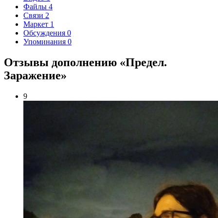
Файлы
4
Связи
2
Маркет
1
Обсуждения
0
Упоминания
0
Отзывы дополнению «Предел.
Заражение»
9