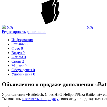
N/A
N/A
Редактировать дополнение
Информация
Отзывы
0
Фото
0
Видео
0
Файлы
0
Связи
2
Маркет
0
Обсуждения
0
Упоминания
0
Объявления о продаже дополнения «Battl
У дополнения «Battletech: Cities HPG Heliport/Plaza Battlemat» 
Ты можешь
выставить на продажу
свою игру или дождаться пок