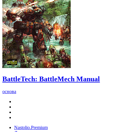
BattleTech: BattleMech Manual
основа
Nastolio.Premium