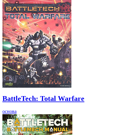
BattleTech: Total Warfare
основа