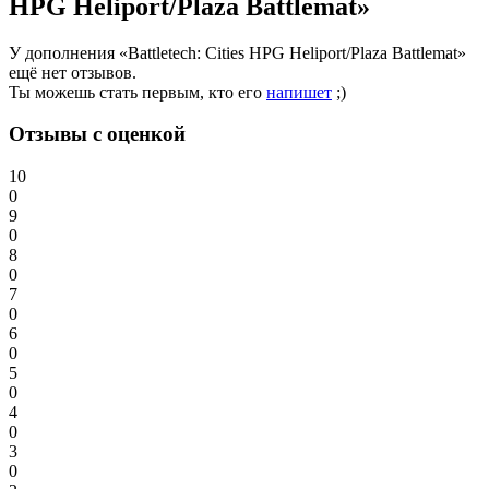
HPG Heliport/Plaza Battlemat»
У дополнения «Battletech: Cities HPG Heliport/Plaza Battlemat»
ещё нет отзывов.
Ты можешь стать первым, кто его
напишет
;)
Отзывы с оценкой
10
0
9
0
8
0
7
0
6
0
5
0
4
0
3
0