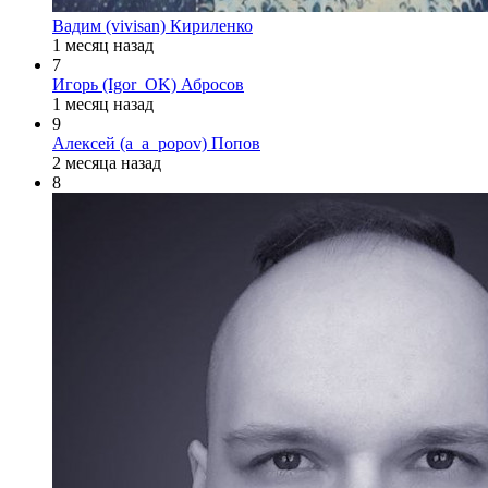
Вадим (vivisan) Кириленко
1 месяц назад
7
Игорь (Igor_OK) Абросов
1 месяц назад
9
Алексей (a_a_popov) Попов
2 месяца назад
8