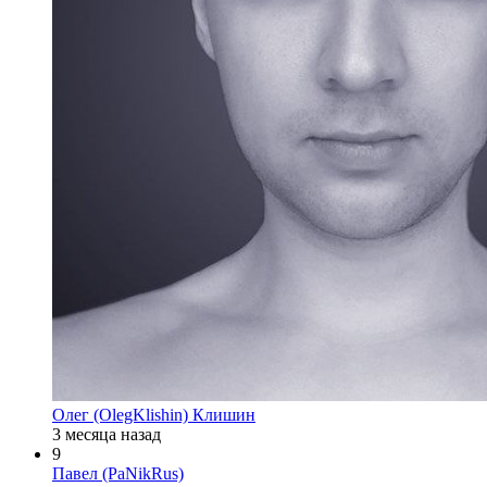
Олег (OlegKlishin) Клишин
3 месяца назад
9
Павел (PaNikRus)