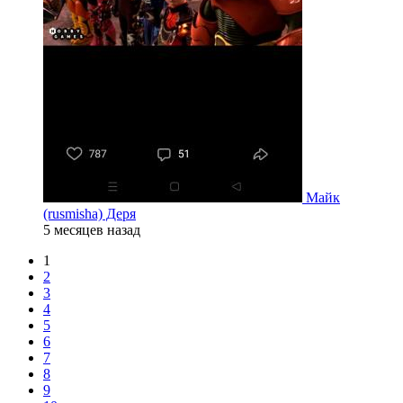
Майк
(rusmisha) Деря
5 месяцев назад
1
2
3
4
5
6
7
8
9