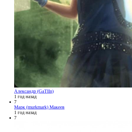
Александр (GaTlIn)
1 год назад
7
Марк (murkmark) Макеев
1 год назад
7