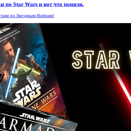
 по Star Wars и вот что поняли.
грам по Звездным Войнам!