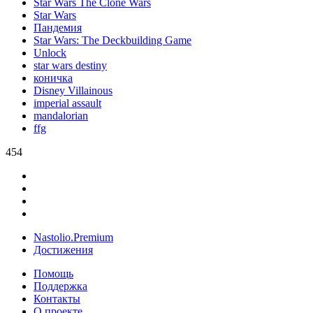
Star Wars The Clone Wars
Star Wars
Пандемия
Star Wars: The Deckbuilding Game
Unlock
star wars destiny
коничка
Disney Villainous
imperial assault
mandalorian
ffg
454
Nastolio.Premium
Достижения
Помощь
Поддержка
Контакты
О проекте