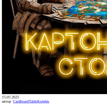
15.05 2025
автор
CardboardTableKnights