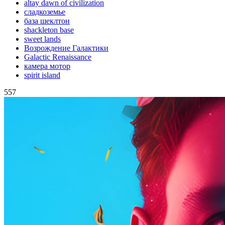
altay dawn of civilization
сладкоземье
база шеклтон
shackleton base
sweet lands
Возрождение Галактики
Galactic Renaissance
камера мотор
spirit island
557