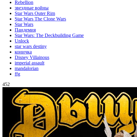
Rebellion
звездные войны
Star Wars Outer Rim
Star Wars The Clone Wars
Star Wars
Пандемия
Star Wars: The Deckbuilding Game
Unlock
star wars destiny
коничка
Disney Villainous
imperial assault
mandalorian
ffg
452