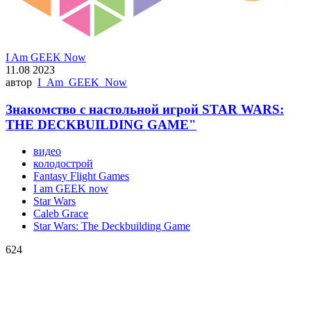
I Am GEEK Now
11.08 2023
автор
I_Am_GEEK_Now
Знакомство с настольной игрой STAR WARS:
THE DECKBUILDING GAME"
видео
колодострой
Fantasy Flight Games
I am GEEK now
Star Wars
Caleb Grace
Star Wars: The Deckbuilding Game
624