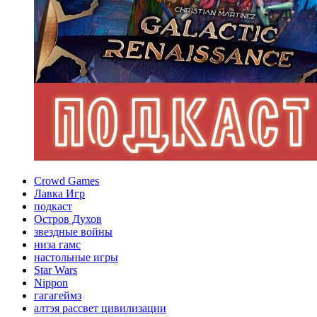
Crowd Games
Лавка Игр
подкаст
Остров Духов
звездные войны
низа гамс
настольные игры
Star Wars
Nippon
гагагеймз
алтэя рассвет цивилизации