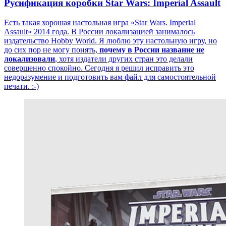
Русификация коробки Star Wars: Imperial Assault
Есть такая хорошая настольная игра «Star Wars. Imperial
Assault» 2014 года. В России локализацией занималось
издательство Hobby World. Я люблю эту настольную игру, но
до сих пор не могу понять,
почему в России название не
локализовали
, хотя издатели других стран это делали
совершенно спокойно. Сегодня я решил исправить это
недоразумение и подготовить вам файл для самостоятельной
печати. :-)