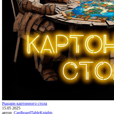
Рыцари картонного стола
15.05 2025
автор
CardboardTableKnights