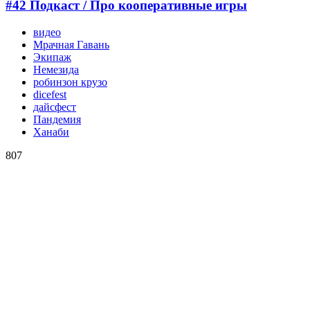
#42 Подкаст / Про кооперативные игры
видео
Мрачная Гавань
Экипаж
Немезида
робинзон крузо
dicefest
дайсфест
Пандемия
Ханаби
807