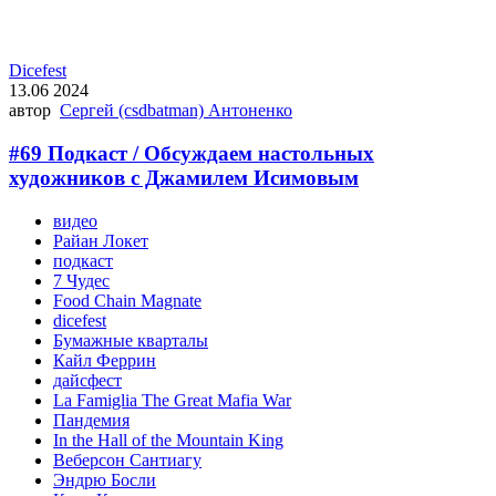
Dicefest
13.06 2024
автор
Сергей (csdbatman) Антоненко
#69 Подкаст / Обсуждаем настольных
художников с Джамилем Исимовым
видео
Райан Локет
подкаст
7 Чудес
Food Chain Magnate
dicefest
Бумажные кварталы
Кайл Феррин
дайсфест
La Famiglia The Great Mafia War
Пандемия
In the Hall of the Mountain King
Веберсон Сантиагу
Эндрю Босли