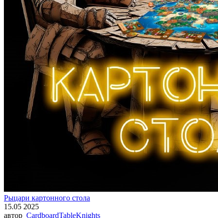
Рыцари картонного стола
15.05 2025
автор
CardboardTableKnights