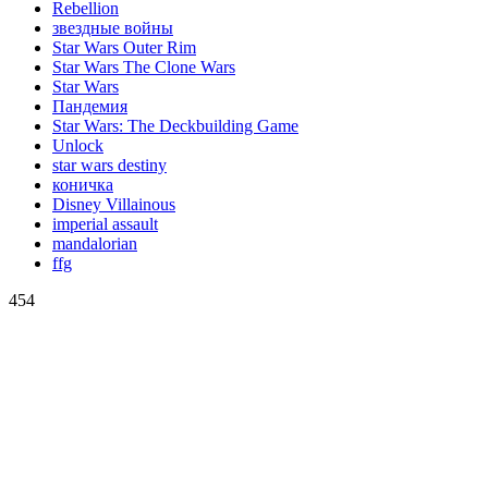
Rebellion
звездные войны
Star Wars Outer Rim
Star Wars The Clone Wars
Star Wars
Пандемия
Star Wars: The Deckbuilding Game
Unlock
star wars destiny
коничка
Disney Villainous
imperial assault
mandalorian
ffg
454