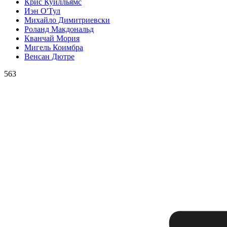
Крис Куилльямс
Иэн О'Тул
Михайло Димитриевски
Роланд Макдональд
Кванчай Мория
Мигель Коимбра
Венсан Дютре
563