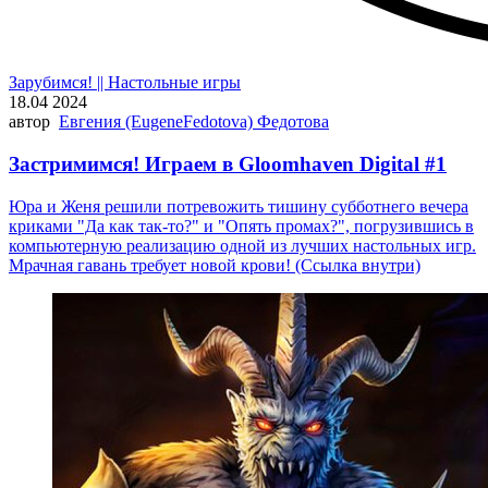
Зарубимся! || Настольные игры
18.04 2024
автор
Евгения (EugeneFedotova) Федотова
Застримимся! Играем в Gloomhaven Digital #1
Юра и Женя решили потревожить тишину субботнего вечера
криками "Да как так-то?" и "Опять промах?", погрузившись в
компьютерную реализацию одной из лучших настольных игр.
Мрачная гавань требует новой крови! (Ссылка внутри)