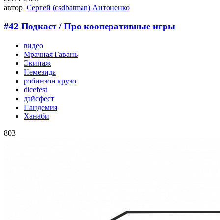
автор
Сергей (csdbatman) Антоненко
#42 Подкаст / Про кооперативные игры
видео
Мрачная Гавань
Экипаж
Немезида
робинзон крузо
dicefest
дайсфест
Пандемия
Ханаби
803