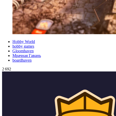
Hobby World
hobby games
Gloomhaven
Мрачная Гавань
boardhaven
2 692