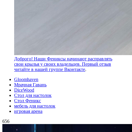
Доброго! Наши Фениксы начинают расправлять
свои крылья у своих владельцев. Первый отзыв
читайте в нашей
группе Вконтакте
.
Gloomhaven
Мрачная Гавань
DiceWood
Стол для настолок
Стол Феникс
мебель для настолок
игровая арена
656