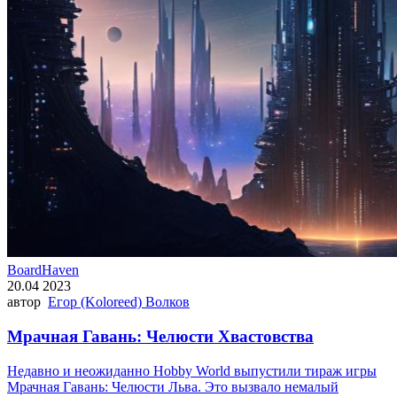
BoardHaven
20.04 2023
автор
Егор (Koloreed) Волков
Мрачная Гавань: Челюсти Хвастовства
Недавно и неожиданно Hobby World выпустили тираж игры
Мрачная Гавань: Челюсти Льва. Это вызвало немалый