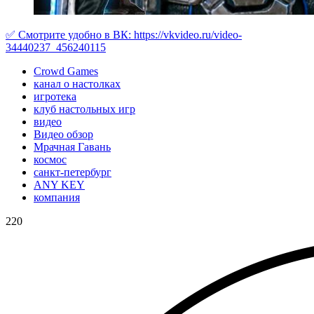
✅ Cмотрите удобно в ВК:
https://vkvideo.ru/video-
34440237_456240115
Crowd Games
канал о настолках
игротека
клуб настольных игр
видео
Видео обзор
Мрачная Гавань
космос
санкт-петербург
ANY KEY
компания
220