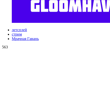
летсплей
стрим
Мрачная Гавань
563