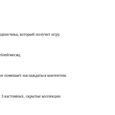
одписчика, который получит игру.
ублей/месяц.
 не помешает наслаждаться контентом.
е 3 кастомных, скрытые коллекции