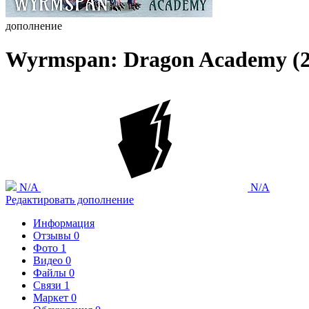
дополнение
Wyrmspan: Dragon Academy (2
N/A
N/A
Редактировать дополнение
Информация
Отзывы
0
Фото
1
Видео
0
Файлы
0
Связи
1
Маркет
0