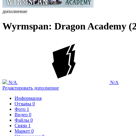
дополнение
Wyrmspan: Dragon Academy (2
N/A
N/A
Редактировать дополнение
Информация
Отзывы
0
Фото
1
Видео
0
Файлы
0
Связи
1
Маркет
0