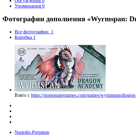
Обсуждения
0
Упоминания
0
Фотографии дополнения «Wyrmspan: D
Все фотографии
1
Коробка
1
Взято с
https://stonemaiergames.com/games/wyrmspan/dragon
Nastolio.Premium