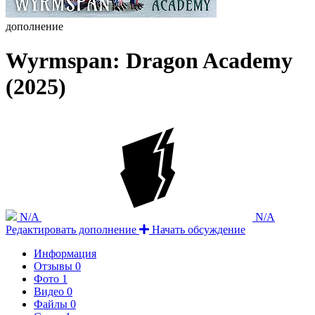
дополнение
Wyrmspan: Dragon Academy
(2025)
N/A
N/A
Редактировать дополнение
Начать обсуждение
Информация
Отзывы
0
Фото
1
Видео
0
Файлы
0