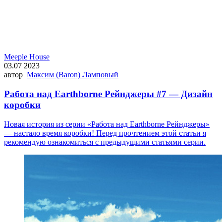
Meeple House
03.07 2023
автор
Максим (Baron) Ламповый
Работа над Earthborne Рейнджеры #7 — Дизайн
коробки
Новая история из серии «Работа над Earthborne Рейнджеры»
— настало время коробки! Перед прочтением этой статьи я
рекомендую ознакомиться с предыдущими статьями серии.